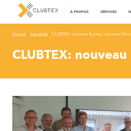
À PROPOS
SERVICES
N
Accueil
›
Actualités
›
CLUBTEX: nouveau Bureau, nouveau Prési
CLUBTEX: nouveau B