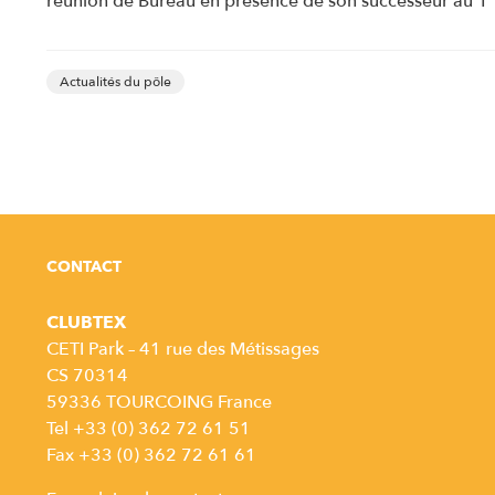
réunion de Bureau en présence de son successeur au 1
Actualités du pôle
CONTACT
CLUBTEX
CETI Park – 41 rue des Métissages
CS 70314
59336 TOURCOING France
Tel +33 (0) 362 72 61 51
Fax +33 (0) 362 72 61 61